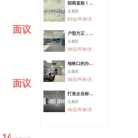
招商直租！地
铁口高端写字
云龙区
用
楼从100到130
63元/平米/月
0平米
面议
户型方正，实
用面积大，120
云龙区
平米，精装
38元/平米/月
修，靠
地铁口的办公
楼，248平米，
云龙区
精装修，有全
面议
36元/平米/月
套的
打造企业标杆
形象，从万达
云龙区
开始！500m²
45元/平米/月
精装商
14