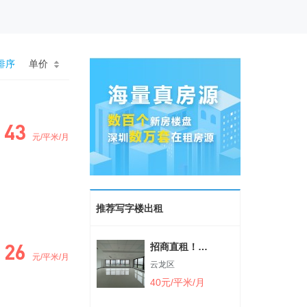
排序
单价
即用
43
元/平米/月
推荐写字楼出租
26
招商直租！免
元/平米/月
中介费！从40
云龙区
到1400平米都
40元/平米/月
有，可