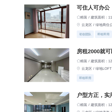
可住人可办公
精装
/
建筑面积：1
云龙区
/
绿地商住
初创团队
即租即用
房租2000
精装
/
建筑面积：1
云龙区
/
绿地LOFT
即租即用
户型方正，实
精装
/
建筑面积：1