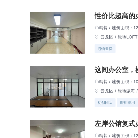
性价比超高的
精装
/
建筑面积：1
云龙区
/
绿地LOFT
包物业费
这间办公室，
精装
/
建筑面积：1
云龙区
/
绿地瀛海
/
初创团队
即租即用
左岸公馆复式
精装
/
建筑面积：1