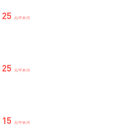
看房
25
元/平米/月
租
25
元/平米/月
用
15
元/平米/月