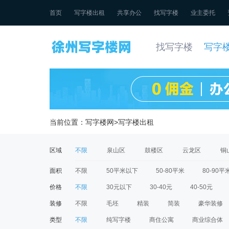
首页
写字楼出租
共享办公
找写字楼
业主委托
找写字楼
写字
当前位置：
写字楼网
>
写字楼出租
区域
不限
泉山区
鼓楼区
云龙区
铜
面积
不限
50平米以下
50-80平米
80-90平
价格
不限
30元以下
30-40元
40-50元
装修
不限
毛坯
精装
简装
豪华装修
类型
不限
纯写字楼
商住公寓
商业综合体