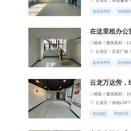
云龙区
/
绿地瀛海
/
超高使用率
初创团
在这里租办公
精装
/
建筑面积：1
云龙区
/
宝龙广场
/
超高使用率
初创团
云龙万达旁，绿
精装
/
建筑面积：1
云龙区
/
绿地LOFT
初创团队
即租即用