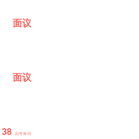
室
面议
面议
行便利
38
元/平米/月